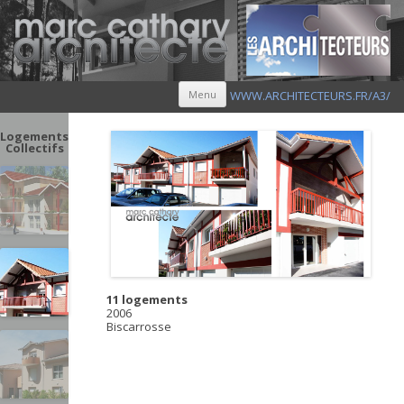
Aller au contenu principal
Menu
WWW.ARCHITECTEURS.FR/A3/
Logements
Collectifs
11 logements
2006
Biscarrosse