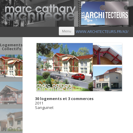
Aller au contenu principal
Menu
WWW.ARCHITECTEURS.FR/A3/
Logements
Collectifs
30 logements et 3 commerces
2011
Sanguinet