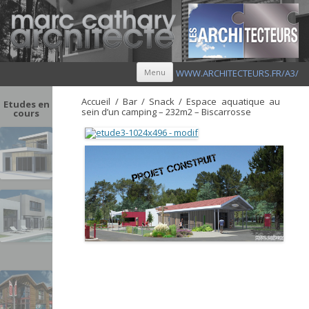
Aller au contenu principal
Menu
WWW.ARCHITECTEURS.FR/A3/
Accueil / Bar / Snack / Espace aquatique au
Etudes en
sein d’un camping – 232m2 – Biscarrosse
cours