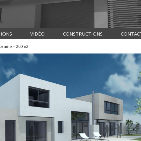
Aller au contenu principal
IONS
VIDÉO
CONSTRUCTIONS
CONTAC
CONSTRUCTION DE MAISONS
oraine – 200m2
BISCARROSSE
AGRANDISSEMENT DE MAISON
BISCARROSSE
RÉNOVATION IMMOBILIÈRE
BISCARROSSE
MAISONS EN BOIS BISCARROSSE