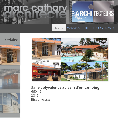
Aller au contenu principal
Menu
WWW.ARCHITECTEURS.FR/A3/
Tertiaire
Salle polyvalente au sein d’un camping
660m2
2012
Biscarrosse