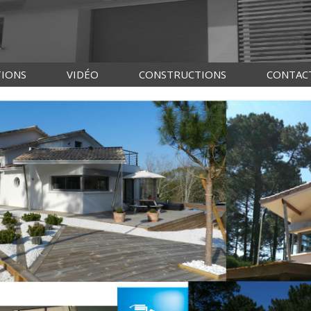
Aller au contenu principal
IONS
VIDÉO
CONSTRUCTIONS
CONTAC
CONSTRUCTION DE MAISONS
BISCARROSSE
AGRANDISSEMENT DE MAISON
BISCARROSSE
RÉNOVATION IMMOBILIÈRE
BISCARROSSE
MAISONS EN BOIS BISCARROSSE