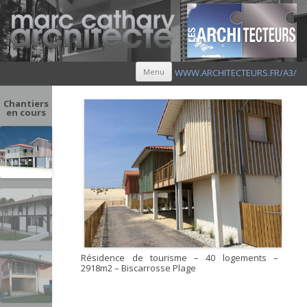
Aller au contenu principal
Menu
WWW.ARCHITECTEURS.FR/A3/
Chantiers
en cours
Résidence de tourisme – 40 logements –
2918m2 – Biscarrosse Plage